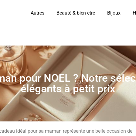
Autres
Beauté & bien être
Bijoux
H
aman pour NOEL ? Notre sélec
élégants à petit prix
le cadeau idéal pour sa maman représente une belle occasion de