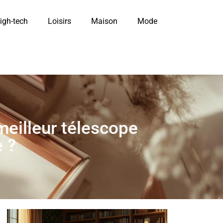
igh-tech
Loisirs
Maison
Mode
meilleur télescope
e ?