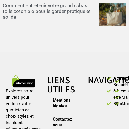
Comment entretenir votre grand cabas
toile coton bio pour le garder pratique et
solide
LIENS
NAVIGATI
Autres
Hig
Beauté
tec
UTILES
Explorez notre
& bien
Loi
univers pour
être
Mai
Mentions
enrichir votre
Bijoux
Mo
légales
quotidien de
choix stylés et
Contactez-
inspirants,
nous
sélectionnés avec